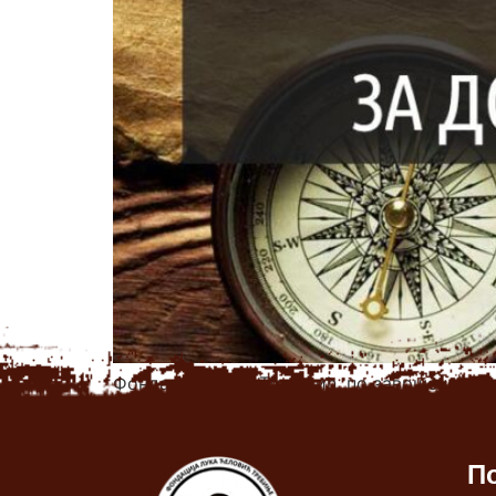
Фондација Лука Ћеловић, по завршеној сед
првих стипендија требињским бруцошима. 
студентима из града Требиња, уписаних на
П