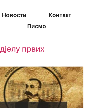
Новости
Контакт
Писмо
дjелу првих