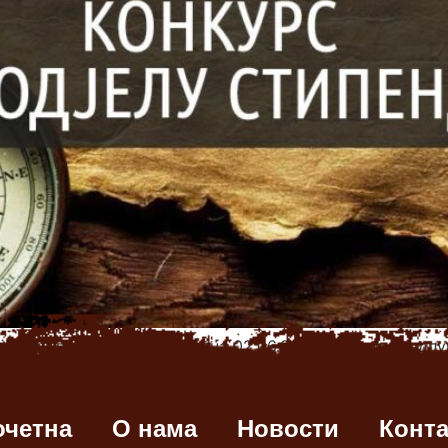
ници управног одбора, дана 02.06.2022. донела је одл
Наиме, том приликом одлучено је да се додјели 10 сти
 прву годину студија државних факултета. Услови и нач
очетна
О нама
Новости
Конта