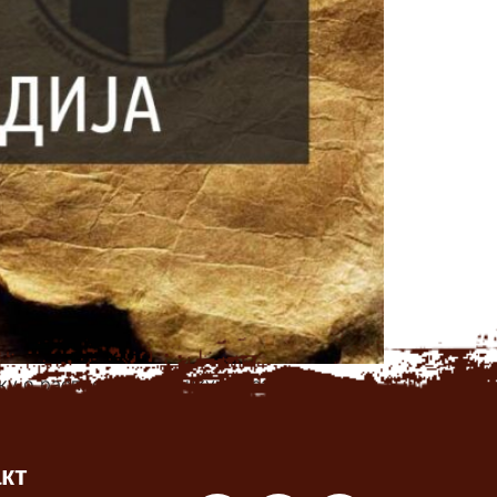
уку о расписивању конкурса за додjелу
пендија у износу од по 300 КМ мјесечно
ин конкурса ће […]
кт