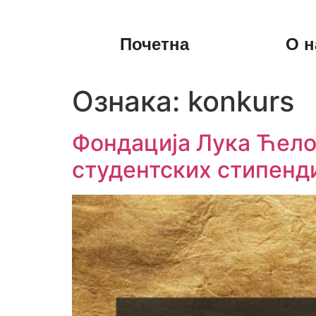
Почетна
О н
Ознака:
konkurs
Фондација Лука Ћелов
студентских стипенд