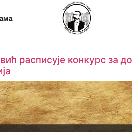
ама
ић расписује конкурс за до
ија