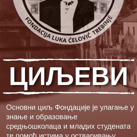
ЦИЉЕВИ
Основни циљ Фондације је улагање у
знање и образовање
средњошколаца и младих студената
те помоћ истима у остваривању