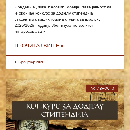
Фондација „Лука Ћеловић “обавјештава јавност да
је окончан конкурс за додјелу стипендија
студентима виших година студија за школску
2025/2026. годину. Због изузетно великог
интересовања и
ПРОЧИТАЈ ВИШЕ »
10. фебруар 2026.
АКТИВНОСТИ