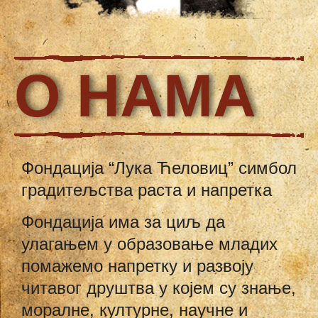
О НАМА
Фондација “Лука Ћеловиц” симбол
градитељства раста и напретка
Фондација има за циљ да
улагањем у образовање младих
помажемо напретку и развоју
читавог друштва у којем су знање,
моралне, културне, научне и