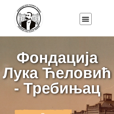
Фондација
Лука Ћеловић
- Требињац