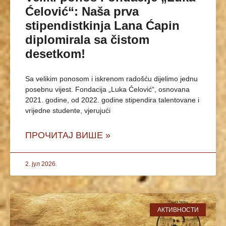
Ćelović“: Naša prva
stipendistkinja Lana Ćapin
diplomirala sa čistom
desetkom!
Sa velikim ponosom i iskrenom radošću dijelimo jednu
posebnu vijest. Fondacija „Luka Ćelović“, osnovana
2021. godine, od 2022. godine stipendira talentovane i
vrijedne studente, vjerujući
ПРОЧИТАЈ ВИШЕ »
2. јул 2026.
АКТИВНОСТИ