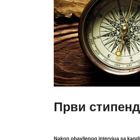
Први стипенд
Nakon obavljenog intervjua sa kandid