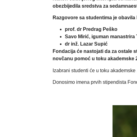
obezbijedila sredstva za sedamnaes
Razgovore sa studentima je obavila 
prof. dr Predrag Peško
Savo Mirić, iguman manastrira
dr inž. Lazar Supić
Fondacija će nastojati da za ostale 
novčanu pomoć u toku akademske 2
Izabrani studenti će u toku akademsk
Donosimo imena prvih stipendista Fond