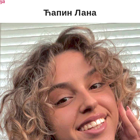
ја
Ћапин Лана