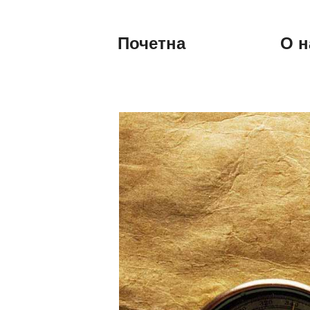
Почетна
О н