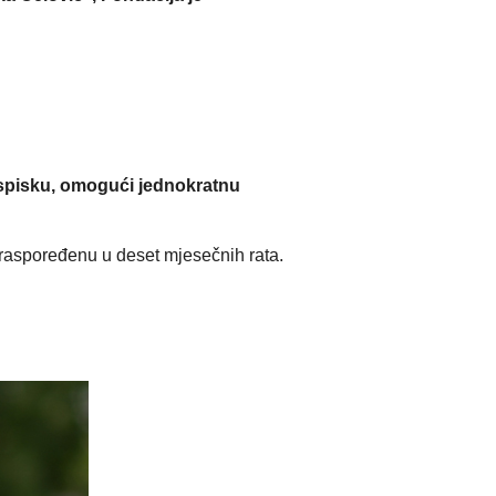
m spisku, omogući jednokratnu
raspoređenu u deset mjesečnih rata.