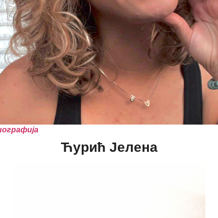
иографија
Ћурић Јелена