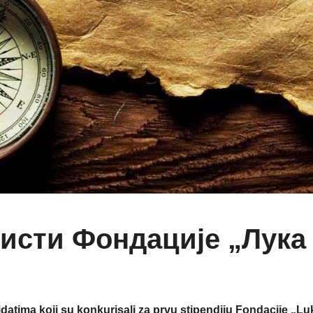
исти Фондације „Лука
atima koji su konkurisali za prvu stipendiju Fondacije „Lu