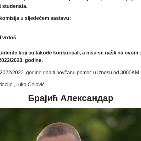
t studenata.
komisija u sljedećem sastavu:
 Tvrdoš
studente koji su takođe konkurisali, a nisu se našli na ovo
022/2023. godine.
e 2022/2023. godine dobiti novčanu pomoć u iznosu od 3000KM 
acije „Luka Ćelović“:
Брајић Александар