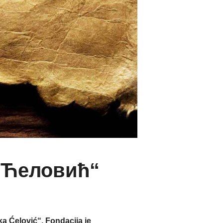
 Ћеловић“
ka Ćelović“, Fondacija je