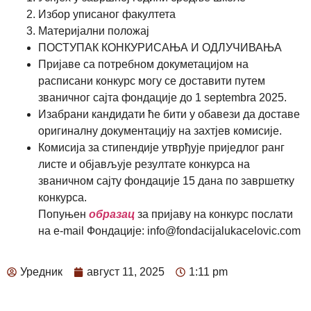
Избор уписаног факултета
Материјални положај
ПОСТУПАК КОНКУРИСАЊА И ОДЛУЧИВАЊА
Пријаве са потребном докуметацијом на
расписани конкурс могу се доставити путем
званичног сајта фондације до 1 septembra 2025.
Изабрани кандидати ће бити у обавези да доставе
оригиналну документацију на захтјев комисије.
Комисија за стипендије утврђује приједлог ранг
листе и објављује резултате конкурса на
званичном сајту фондације 15 дана по завршетку
конкурса.
Попуњен
образац
за пријаву на конкурс послати
на e-mail Фондације: info@fondacijalukacelovic.com
Уредник
август 11, 2025
1:11 pm