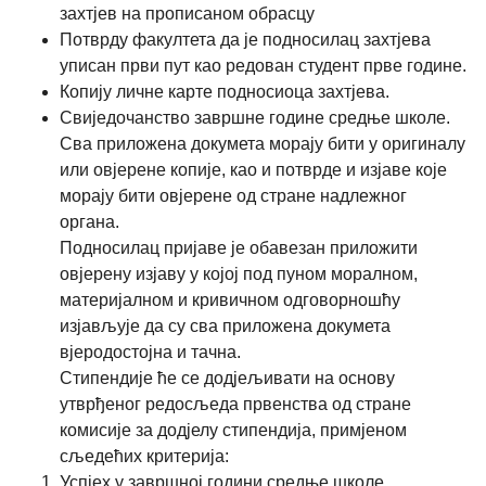
захтјев на прописаном обрасцу
Потврду факултета да је подносилац захтјева
уписан први пут као редован студент прве године.
Копију личне карте подносиоца захтјева.
Свиједочанство завршне године средње школе.
Сва приложена докумета морају бити у оригиналу
или овјерене копије, као и потврде и изјаве које
морају бити овјерене од стране надлежног
органа.
Подносилац пријаве је обавезан приложити
овјерену изјаву у којој под пуном моралном,
материјалном и кривичном одговорношћу
изјављује да су сва приложена докумета
вјеродостојна и тачна.
Стипендије ће се додјељивати на основу
утврђеног редосљеда првенства од стране
комисије за додјелу стипендија, примјеном
сљедећих критерија:
Успјех у завршној години средње школе